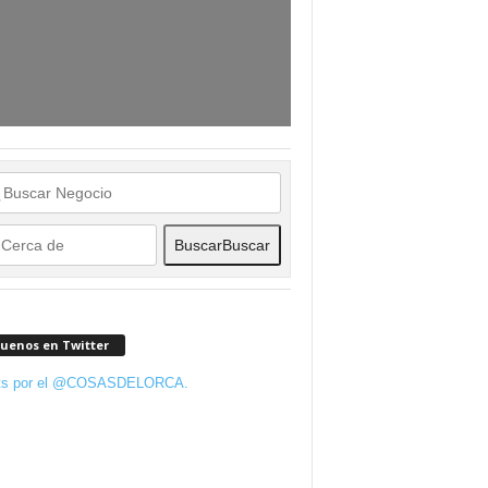
Buscar
Buscar
guenos en Twitter
ts por el @COSASDELORCA.