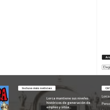
Ar
Incluso más noticias
CA
Lorca
Lorca mantiene sus niveles
históricos de generación de
Perso
empleo y sitúa...