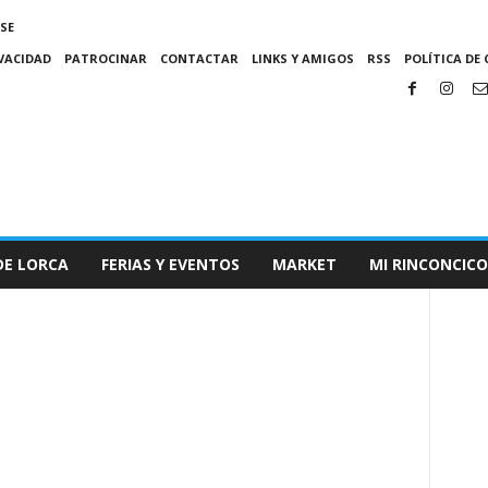
SE
IVACIDAD
PATROCINAR
CONTACTAR
LINKS Y AMIGOS
RSS
POLÍTICA DE 
DE LORCA
FERIAS Y EVENTOS
MARKET
MI RINCONCICO