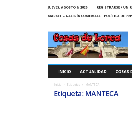
JUEVES, AGOSTO 6, 2026
REGISTRARSE / UNIR
MARKET – GALERÍA COMERCIAL
POLÍTICA DE PR
C
O
S
A
S
D
E
INICIO
ACTUALIDAD
COSAS 
L
O
Inicio
Etiquetas
MANTECA
R
Etiqueta: MANTECA
C
A