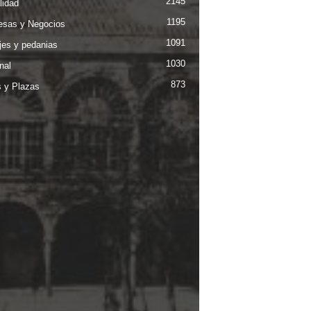
2145
lidad
1195
sas y Negocios
1091
jes y pedanias
1030
nal
873
s y Plazas