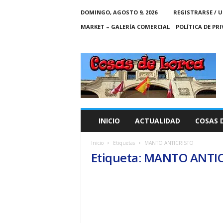
DOMINGO, AGOSTO 9, 2026
REGISTRARSE / U
MARKET – GALERÍA COMERCIAL
POLÍTICA DE PR
C
O
S
A
S
D
E
INICIO
ACTUALIDAD
COSAS 
L
O
Inicio
Etiquetas
MANTO ANTICRISTO
R
Etiqueta: MANTO ANTI
C
A