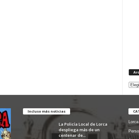
Ar
Incluso más noticias
CA
Lorca
La Policía Local de Lorca
despliega más de un
Perso
centenar de...