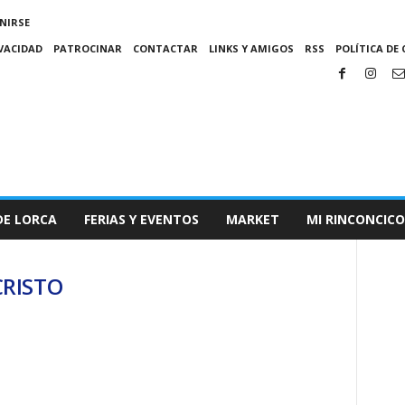
NIRSE
IVACIDAD
PATROCINAR
CONTACTAR
LINKS Y AMIGOS
RSS
POLÍTICA DE 
DE LORCA
FERIAS Y EVENTOS
MARKET
MI RINCONCICO
CRISTO