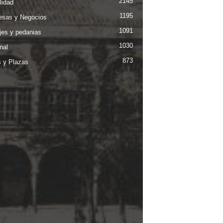
2145
lidad
1195
sas y Negocios
1091
jes y pedanias
1030
nal
873
s y Plazas