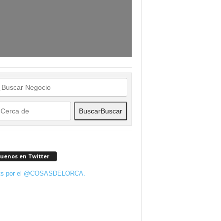
Buscar
Buscar
guenos en Twitter
ts por el @COSASDELORCA.