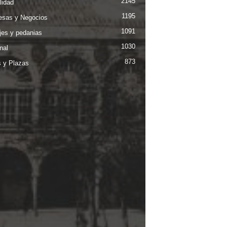
2145
lidad
1195
sas y Negocios
1091
jes y pedanias
1030
nal
873
s y Plazas