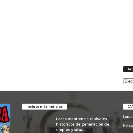
Ar
Incluso más noticias
CA
Lorca
Lorca mantiene sus niveles
históricos de generación de
Perso
empleo y sitúa...