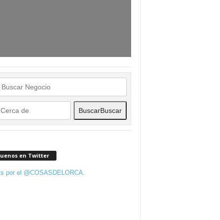
Buscar
Buscar
guenos en Twitter
ts por el @COSASDELORCA.