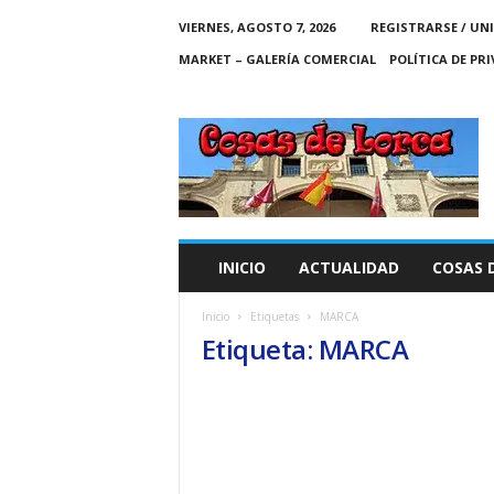
VIERNES, AGOSTO 7, 2026
REGISTRARSE / UN
MARKET – GALERÍA COMERCIAL
POLÍTICA DE PR
C
O
S
A
S
D
E
INICIO
ACTUALIDAD
COSAS 
L
O
Inicio
Etiquetas
MARCA
R
Etiqueta: MARCA
C
A