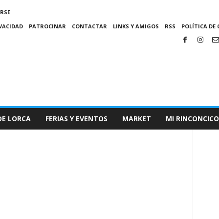
IRSE
IVACIDAD
PATROCINAR
CONTACTAR
LINKS Y AMIGOS
RSS
POLÍTICA DE 
DE LORCA
FERIAS Y EVENTOS
MARKET
MI RINCONCICO