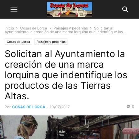
Inicio
Cosas de Lorca
Paisajes y pedanias
Solicitan al
Ayuntamiento la creación de una marca lorquina que indentifique los...
Cosas de Lorca
Paisajes y pedanias
Solicitan al Ayuntamiento la
creación de una marca
lorquina que indentifique los
productos de las Tierras
Altas.
0
Por
COSAS DE LORCA
-
10/07/2017