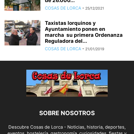
de 26.000...
COSAS DE LORCA
-
25/12/2021
Taxistas lorquinos y
Ayuntamiento ponen en
marcha su primera Ordenanza
Reguladora del...
COSAS DE LORCA
-
21/01/2019
SOBRE NOSOTROS
Descubre Cosas de Lorca - Noticias, historia, deportes,
eventos, hostelería, gastronomía, curiosidades, fiestas y