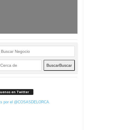
Buscar
Buscar
guenos en Twitter
ts por el @COSASDELORCA.