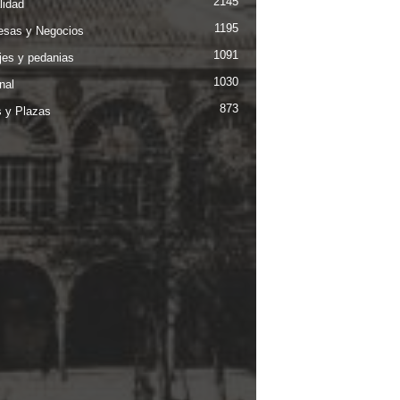
2145
lidad
1195
sas y Negocios
1091
jes y pedanias
1030
nal
873
s y Plazas