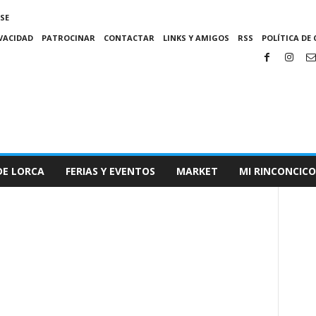
SE
IVACIDAD
PATROCINAR
CONTACTAR
LINKS Y AMIGOS
RSS
POLÍTICA DE 
DE LORCA
FERIAS Y EVENTOS
MARKET
MI RINCONCICO