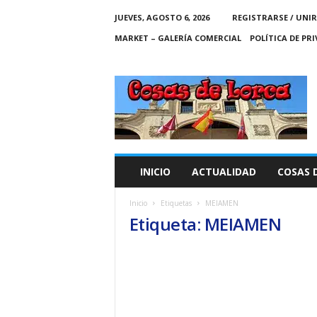
JUEVES, AGOSTO 6, 2026
REGISTRARSE / UNIR
MARKET – GALERÍA COMERCIAL
POLÍTICA DE PR
C
O
S
A
S
D
E
INICIO
ACTUALIDAD
COSAS 
L
O
Inicio
Etiquetas
MEIAMEN
R
Etiqueta: MEIAMEN
C
A