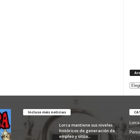
Ar
Incluso más noticias
CA
Lorca
Lorca mantiene sus niveles
históricos de generación de
Perso
empleo y sitúa...