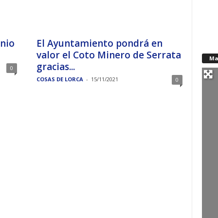
nio
El Ayuntamiento pondrá en
valor el Coto Minero de Serrata
Ma
gracias...
0
COSAS DE LORCA
-
15/11/2021
0