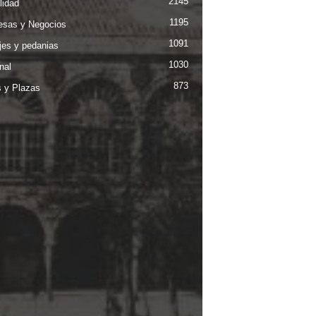
2145
lidad
1195
sas y Negocios
1091
jes y pedanias
1030
nal
873
s y Plazas