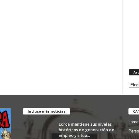
Ar
Incluso más noticias
CA
Lorca
Lorca mantiene sus niveles
históricos de generación de
Perso
empleo y sitúa...