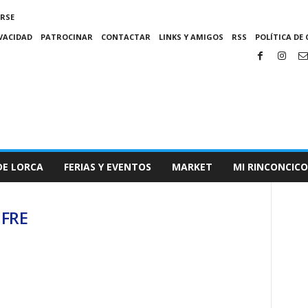
IRSE
IVACIDAD
PATROCINAR
CONTACTAR
LINKS Y AMIGOS
RSS
POLÍTICA DE 
DE LORCA
FERIAS Y EVENTOS
MARKET
MI RINCONCICO
UFRE