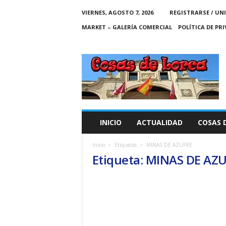
VIERNES, AGOSTO 7, 2026
REGISTRARSE / UN
MARKET – GALERÍA COMERCIAL
POLÍTICA DE PR
C
O
S
A
S
D
E
INICIO
ACTUALIDAD
COSAS 
L
O
Inicio
Etiquetas
MINAS DE AZUFRE
R
Etiqueta: MINAS DE AZ
C
A