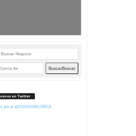
Buscar
Buscar
guenos en Twitter
ts por el @COSASDELORCA.