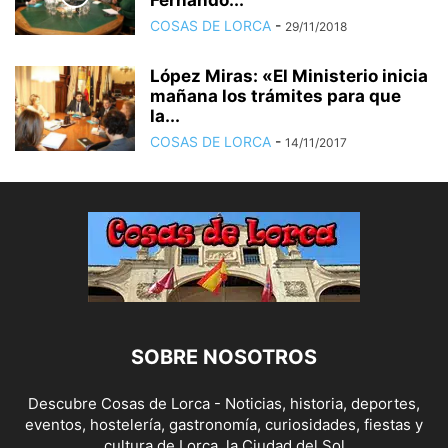
Fernando...
COSAS DE LORCA
-
29/11/2018
López Miras: «El Ministerio inicia
mañana los trámites para que
la...
COSAS DE LORCA
-
14/11/2017
SOBRE NOSOTROS
Descubre Cosas de Lorca - Noticias, historia, deportes,
eventos, hostelería, gastronomía, curiosidades, fiestas y
cultura de Lorca, la Ciudad del Sol