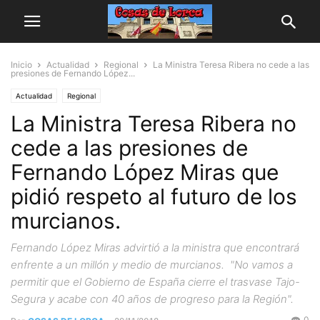
Inicio
Actualidad
Regional
La Ministra Teresa Ribera no cede a las
presiones de Fernando López...
Actualidad
Regional
La Ministra Teresa Ribera no
cede a las presiones de
Fernando López Miras que
pidió respeto al futuro de los
murcianos.
Fernando López Miras advirtió a la ministra que encontrará
enfrente a un millón y medio de murcianos. "No vamos a
permitir que el Gobierno de España cierre el trasvase Tajo-
Segura y acabe con 40 años de progreso para la Región".
0