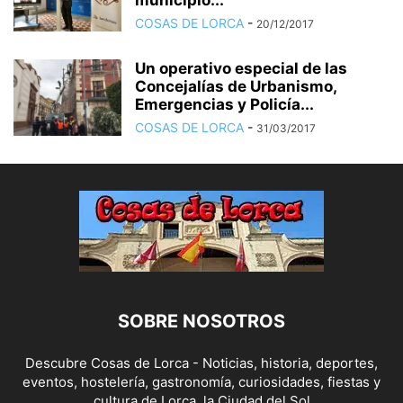
municipio...
COSAS DE LORCA
-
20/12/2017
Un operativo especial de las
Concejalías de Urbanismo,
Emergencias y Policía...
COSAS DE LORCA
-
31/03/2017
SOBRE NOSOTROS
Descubre Cosas de Lorca - Noticias, historia, deportes,
eventos, hostelería, gastronomía, curiosidades, fiestas y
cultura de Lorca, la Ciudad del Sol