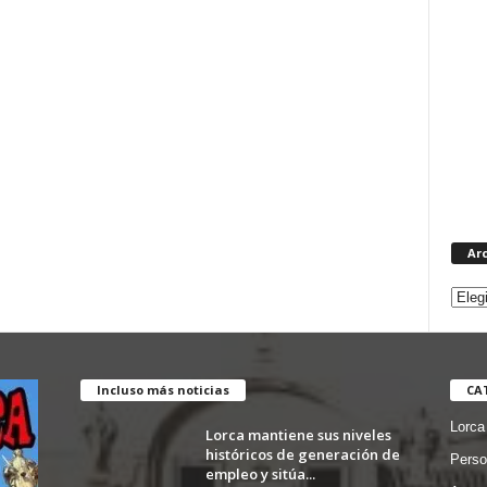
Ar
Incluso más noticias
CA
Lorca
Lorca mantiene sus niveles
históricos de generación de
Perso
empleo y sitúa...