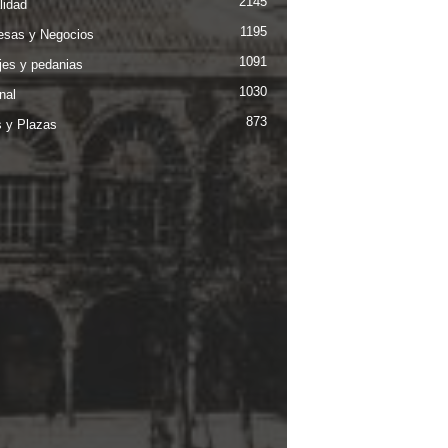
2145
lidad
1195
sas y Negocios
1091
jes y pedanias
1030
nal
873
s y Plazas