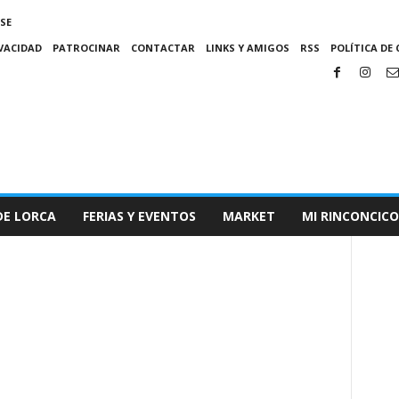
SE
IVACIDAD
PATROCINAR
CONTACTAR
LINKS Y AMIGOS
RSS
POLÍTICA DE 
DE LORCA
FERIAS Y EVENTOS
MARKET
MI RINCONCICO