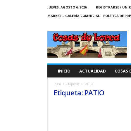
JUEVES, AGOSTO 6, 2026
REGISTRARSE / UNIR
MARKET – GALERÍA COMERCIAL
POLÍTICA DE PR
C
O
S
A
S
D
E
INICIO
ACTUALIDAD
COSAS 
L
O
Inicio
Etiquetas
PATIO
R
Etiqueta: PATIO
C
A