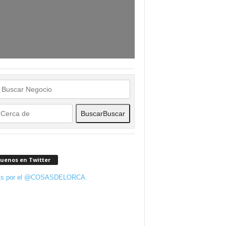
Buscar
Buscar
guenos en Twitter
ts por el @COSASDELORCA.