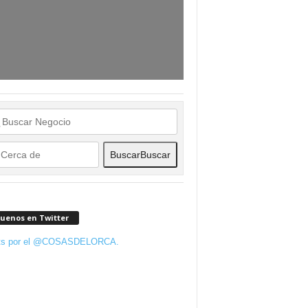
Buscar
Buscar
guenos en Twitter
ts por el @COSASDELORCA.