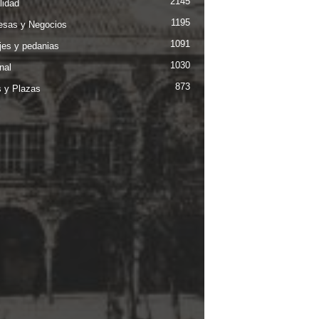
2145
lidad
1195
sas y Negocios
1091
jes y pedanias
1030
nal
873
s y Plazas