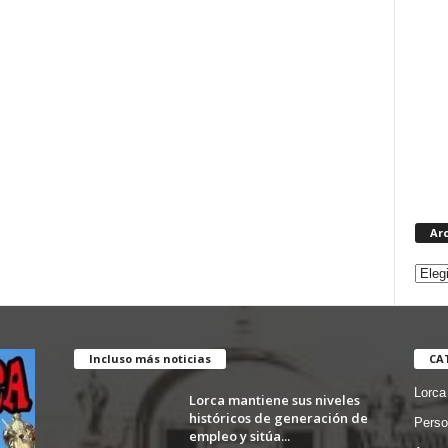
Ar
Incluso más noticias
CA
Lorca
Lorca mantiene sus niveles
históricos de generación de
Perso
empleo y sitúa...