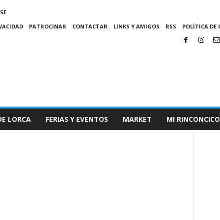
SE
IVACIDAD
PATROCINAR
CONTACTAR
LINKS Y AMIGOS
RSS
POLÍTICA DE 
DE LORCA
FERIAS Y EVENTOS
MARKET
MI RINCONCICO