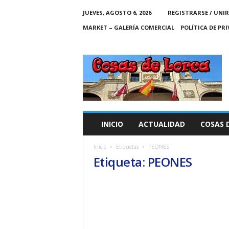
JUEVES, AGOSTO 6, 2026
REGISTRARSE / UNIR
MARKET – GALERÍA COMERCIAL
POLÍTICA DE PR
C
O
S
A
S
D
E
INICIO
ACTUALIDAD
COSAS 
L
O
Inicio
Etiquetas
PEONES
R
Etiqueta: PEONES
C
A