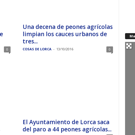
Una decena de peones agrícolas
e
limpian los cauces urbanos de
Ma
tres...
COSAS DE LORCA
-
13/10/2016
0
0
El Ayuntamiento de Lorca saca
s
del paro a 44 peones agrícolas...