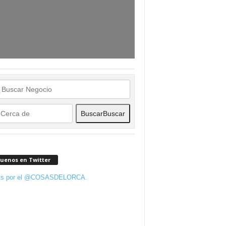
Buscar
Buscar
guenos en Twitter
ts por el @COSASDELORCA.