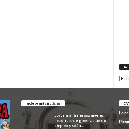
Ar
Incluso más noticias
CA
Lorca
Lorca mantiene sus niveles
históricos de generación de
Perso
empleo y sitúa...