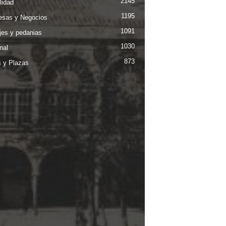
2145
lidad
1195
sas y Negocios
1091
jes y pedanias
1030
nal
873
s y Plazas