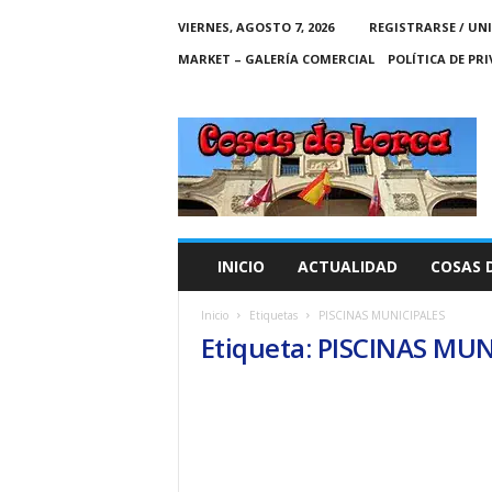
VIERNES, AGOSTO 7, 2026
REGISTRARSE / UN
MARKET – GALERÍA COMERCIAL
POLÍTICA DE PR
C
O
S
A
S
D
E
INICIO
ACTUALIDAD
COSAS 
L
O
Inicio
Etiquetas
PISCINAS MUNICIPALES
R
Etiqueta: PISCINAS MU
C
A