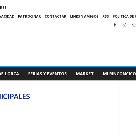
IRSE
IVACIDAD
PATROCINAR
CONTACTAR
LINKS Y AMIGOS
RSS
POLÍTICA DE 
DE LORCA
FERIAS Y EVENTOS
MARKET
MI RINCONCICO
NICIPALES