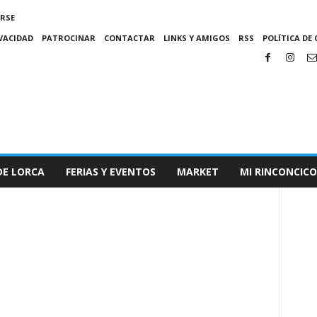
IRSE
IVACIDAD
PATROCINAR
CONTACTAR
LINKS Y AMIGOS
RSS
POLÍTICA DE 
DE LORCA
FERIAS Y EVENTOS
MARKET
MI RINCONCICO