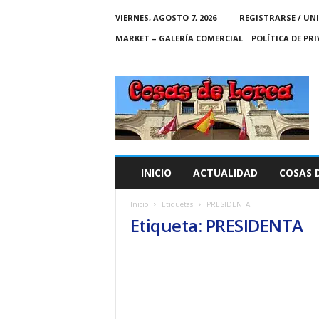
VIERNES, AGOSTO 7, 2026
REGISTRARSE / UN
MARKET – GALERÍA COMERCIAL
POLÍTICA DE PR
C
O
S
A
S
D
E
INICIO
ACTUALIDAD
COSAS 
L
O
Inicio
Etiquetas
PRESIDENTA
R
Etiqueta: PRESIDENTA
C
A