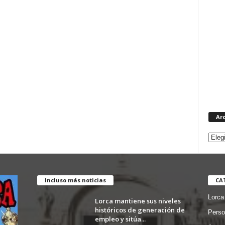
Ar
Incluso más noticias
CA
Lorca
Lorca mantiene sus niveles
históricos de generación de
Perso
empleo y sitúa...