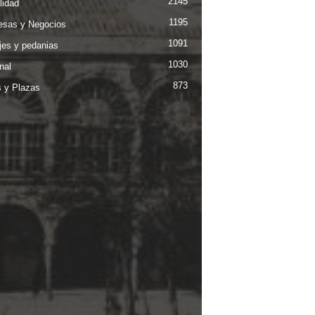
2145
lidad
1195
sas y Negocios
1091
jes y pedanias
1030
nal
873
s y Plazas