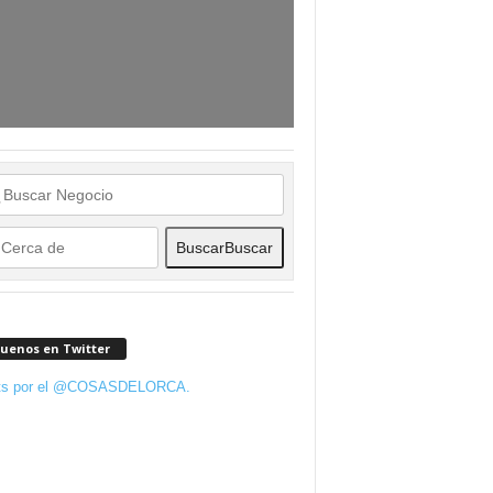
Buscar
Buscar
guenos en Twitter
ts por el @COSASDELORCA.