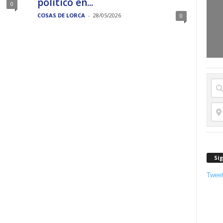
político en...
0
COSAS DE LORCA
-
28/05/2026
0
Sí
Twee