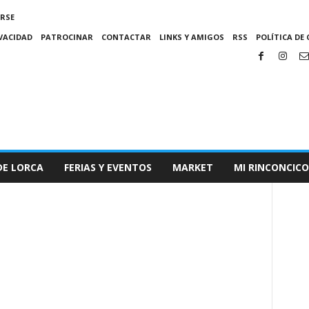
IRSE
IVACIDAD
PATROCINAR
CONTACTAR
LINKS Y AMIGOS
RSS
POLÍTICA DE 
DE LORCA
FERIAS Y EVENTOS
MARKET
MI RINCONCICO