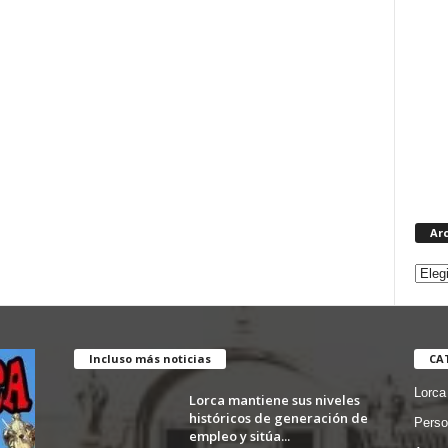
Ar
Incluso más noticias
CA
Lorca
Lorca mantiene sus niveles
históricos de generación de
Perso
empleo y sitúa...