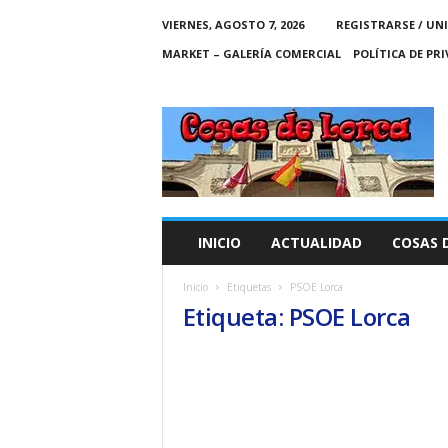
VIERNES, AGOSTO 7, 2026
REGISTRARSE / UN
MARKET – GALERÍA COMERCIAL
POLÍTICA DE PR
C
O
S
A
S
D
E
INICIO
ACTUALIDAD
COSAS 
L
O
Inicio
Etiquetas
PSOE Lorca
R
Etiqueta: PSOE Lorca
C
A