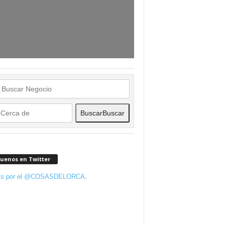
Buscar
Buscar
guenos en Twitter
ts por el @COSASDELORCA.