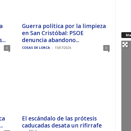
a
Guerra política por la limpieza
en San Cristóbal: PSOE
Ma
...
denuncia abandono...
COSAS DE LORCA
-
15/07/2026
0
0
ca
El escándalo de las prótesis
..
caducadas desata un rifirrafe