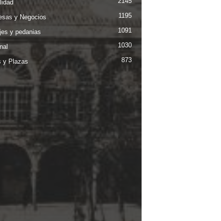
2145
lidad
1195
sas y Negocios
1091
jes y pedanias
1030
nal
873
s y Plazas