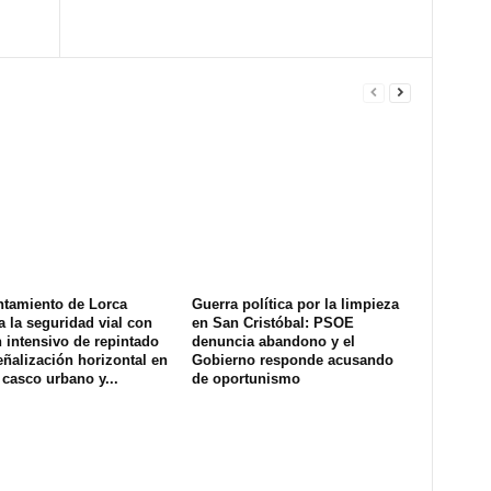
ntamiento de Lorca
Guerra política por la limpieza
a la seguridad vial con
en San Cristóbal: PSOE
 intensivo de repintado
denuncia abandono y el
eñalización horizontal en
Gobierno responde acusando
 casco urbano y...
de oportunismo