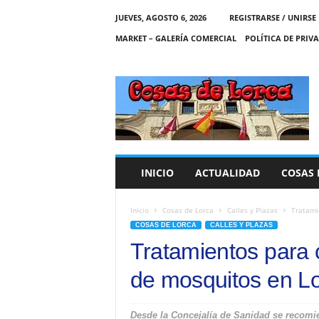
JUEVES, AGOSTO 6, 2026
REGISTRARSE / UNIRSE
MARKET – GALERÍA COMERCIAL
POLÍTICA DE PRIV
C
O
S
A
S
D
E
INICIO
ACTUALIDAD
COSAS 
L
O
R
Inicio
Cosas de Lorca
Calles y Plazas
Tratami
C
COSAS DE LORCA
CALLES Y PLAZAS
A
Tratamientos para c
de mosquitos en L
Desde la Concejalía de Sanidad se recomie