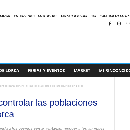
ACIDAD
PATROCINAR
CONTACTAR
LINKS Y AMIGOS
RSS
POLÍTICA DE COOKI
DE LORCA
FERIAS Y EVENTOS
MARKET
MI RINCONCIC
entos para controlar las poblaciones de mosquitos en Lorca
ontrolar las poblaciones
orca
nda a los vecinos cerrar ventanas, recoger a los animales