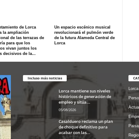
ntamiento de Lorca
Un espacio escénico musical
a la ampliación
revolucionará el pulmón verde
onal de las terrazas de
de la futura Alameda Central de
ría para que los
Lorca
os vivan juntos los
s decisivos de la...
Incluso más noticias
CA
Lorca
Lorca mantiene sus niveles
históricos de generación de
Perso
empleo y sitúa...
Actua
05/08/2026
Empre
Casalduero reclama un plan
Paisa
de choque definitivo para
acabar con las...
Regio