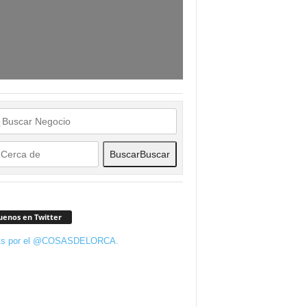
Buscar
Buscar
uenos en Twitter
ts por el @COSASDELORCA.