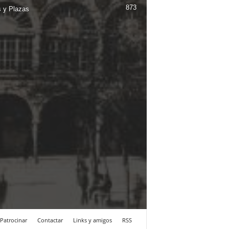
873
s y Plazas
Patrocinar
Contactar
Links y amigos
RSS