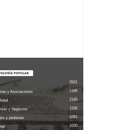
TEGORÍA POPULAR
2501
2186
nas y Asociaciones
2145
lidad
1195
sas y Negocios
1091
jes y pedanias
1030
nal