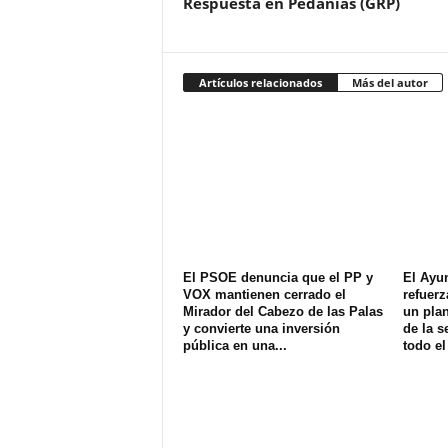
Respuesta en Pedanías (GRP)
Artículos relacionados
Más del autor
El PSOE denuncia que el PP y
El Ayu
VOX mantienen cerrado el
refuerz
Mirador del Cabezo de las Palas
un plan
y convierte una inversión
de la s
pública en una...
todo el