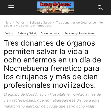
Inicio
Varios
Belleza y Salud
Tres donantes de órganos permiten
salvar la vida a ocho enfermos en...
Varios
Belleza y Salud
Cosas de Lorca
Personas y Asociaciones
Tres donantes de órganos
Actualidad
Regional
permiten salvar la vida a
ocho enfermos en un día de
Nochebuena frenético para
los cirujanos y más de cien
profesionales movilizados.
El equipo de Coordinación Hospitalaria movilizó a más de
cien profesionales, que no trabajaban ese día, para este
maratoniano ejercicio de cirugía que salvó ocho vidas.