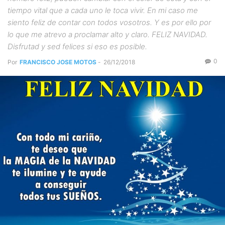
tiempo vital que a cada uno le toca vivir. En mi caso me
siento feliz de contar con todos vosotros. Y es por ello por
lo que me atrevo a proclamar alto y claro. FELIZ NAVIDAD.
Disfrutad y sed felices si eso es posible.
0
Por
FRANCISCO JOSE MOTOS
-
26/12/2018