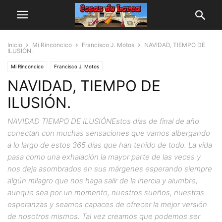
Inicio
Mi Rinconcico
Francisco J. Motos
NAVIDAD, TIEMPO DE
ILUSIÓN.
Mi Rinconcico
Francisco J. Motos
NAVIDAD, TIEMPO DE
ILUSIÓN.
NAVIDAD TIEMPO DE ILUSIÓNEstos días de final de año
conectan con muchas sensaciones que vamos albergando
a lo largo de estos 365 días que han tenido de todo. La vida
pasa como una exhalación la mayor parte de las veces y
nos deja asombrados en sus márgenes esperando siempre
algún milagro que nos haga salir de la inercia y alumbre,
aunque sea por un momento, nuestros sueños, nuestras
esperanzas y seamos capaces de ofrecer la mejor versión
de nosotros mismos. Tal vez creamos que podemos ser