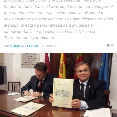
El Alcalde, Fulgencio Gil, y el Consejero de Fomento e
Infraestructuras, Patricio Valverde, firman un convenio por el
que se establece “una tramitación rápida y ágil para dar
solución inmediata a los vecinos”. Los damnificados recibirán
atención directa y personalizada para ayudarles a
cumplimentar la cuenta simplificada en la Oficina del
Terremoto del Ayuntamiento
0
Por
COSAS DE LORCA
-
27/12/2018