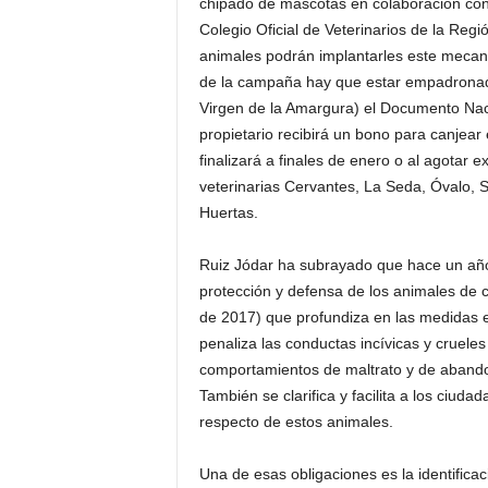
chipado de mascotas en colaboración con l
Colegio Oficial de Veterinarios de la Regi
animales podrán implantarles este mecanis
de la campaña hay que estar empadronado
Virgen de la Amargura) el Documento Nacion
propietario recibirá un bono para canjear
finalizará a finales de enero o al agotar 
veterinarias Cervantes, La Seda, Óvalo, S
Huertas.
Ruiz Jódar ha subrayado que hace un año
protección y defensa de los animales d
de 2017) que profundiza en las medidas ed
penaliza las conductas incívicas y cruele
comportamientos de maltrato y de abando
También se clarifica y facilita a los ciud
respecto de estos animales.
Una de esas obligaciones es la identificac