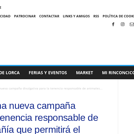
E
ACIDAD
PATROCINAR
CONTACTAR
LINKS Y AMIGOS
RSS
POLÍTICA DE COOKI
DE LORCA
FERIAS Y EVENTOS
MARKET
MI RINCONCIC
ueva campaña divulgativa para la tenencia responsable de animales...
na nueva campaña
 tenencia responsable de
ía que permitirá el