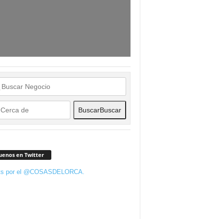
Buscar
Buscar
uenos en Twitter
ts por el @COSASDELORCA.