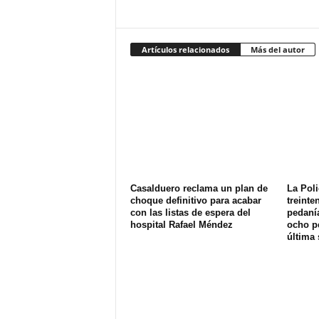
Artículos relacionados
Más del autor
Casalduero reclama un plan de
La Poli
choque definitivo para acabar
treinte
con las listas de espera del
pedanía
hospital Rafael Méndez
ocho p
última