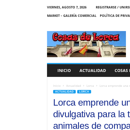
VIERNES, AGOSTO 7, 2026
REGISTRARSE / UNIRS
MARKET – GALERÍA COMERCIAL
POLÍTICA DE PRIV
C
O
S
A
S
D
E
INICIO
ACTUALIDAD
COSAS 
L
O
R
Inicio
Actualidad
Lorca
Lorca emprende una n
C
ACTUALIDAD
LORCA
A
Lorca emprende u
divulgativa para la
animales de compañ