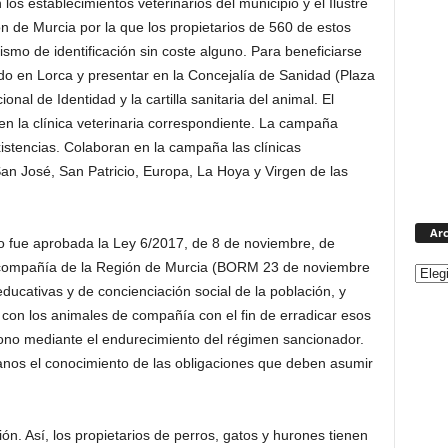
os establecimientos veterinarios del municipio y el Ilustre
ón de Murcia por la que los propietarios de 560 de estos
mo de identificación sin coste alguno. Para beneficiarse
 en Lorca y presentar en la Concejalía de Sanidad (Plaza
al de Identidad y la cartilla sanitaria del animal. El
 en la clínica veterinaria correspondiente. La campaña
existencias. Colaboran en la campaña las clínicas
an José, San Patricio, Europa, La Hoya y Virgen de las
Arc
 fue aprobada la Ley 6/2017, de 8 de noviembre, de
e compañía de la Región de Murcia (BORM 23 de noviembre
ucativas y de concienciación social de la población, y
s con los animales de compañía con el fin de erradicar esos
no mediante el endurecimiento del régimen sancionador.
adanos el conocimiento de las obligaciones que deben asumir
ión. Así, los propietarios de perros, gatos y hurones tienen