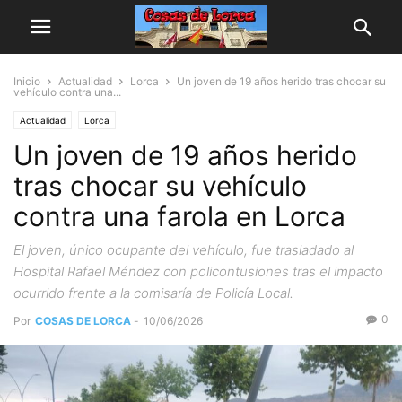
Inicio
Actualidad
Lorca
Un joven de 19 años herido tras chocar su
vehículo contra una...
Actualidad
Lorca
Un joven de 19 años herido
tras chocar su vehículo
contra una farola en Lorca
El joven, único ocupante del vehículo, fue trasladado al
Hospital Rafael Méndez con policontusiones tras el impacto
ocurrido frente a la comisaría de Policía Local.
0
Por
COSAS DE LORCA
-
10/06/2026