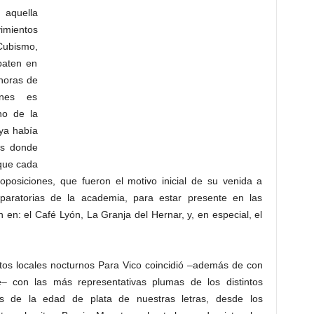
n aquella
imientos
Cubismo,
baten en
 horas de
ones es
no de la
 ya había
es donde
 que cada
osiciones, que fueron el motivo inicial de su venida a
eparatorias de la academia, para estar presente en las
 en: el Café Lyón, La Granja del Hernar, y, en especial, el
tos locales nocturnos Para Vico coincidió –además de con
– con las más representativas plumas de los distintos
s de la edad de plata de nuestras letras, desde los