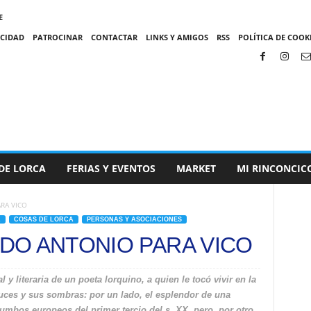
E
ACIDAD
PATROCINAR
CONTACTAR
LINKS Y AMIGOS
RSS
POLÍTICA DE COOKI
DE LORCA
FERIAS Y EVENTOS
MARKET
MI RINCONCIC
RA VICO
A
COSAS DE LORCA
PERSONAS Y ASOCIACIONES
DO ANTONIO PARA VICO
l y literaria de un poeta lorquino, a quien le tocó vivir en la
luces y sus sombras: por un lado, el esplendor de una
umbos europeos del primer tercio del s. XX, pero, por otro