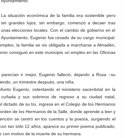
Ayuntamiento.
La situación económica de la familia era sostenible pero
sin grandes lujos, sin embargo, comenzó a decaer tras
unas elecciones locales. Con el cambio de gobierno en el
Ayuntamiento, Eugenio fue cesado de su cargo municipal.
 empleo, la familia se vio obligada a marcharse a Almadén,
enio consiguió en este municipio un empleo en las Oficinas
parecían ir mejor, Eugenio falleció, dejando a Rosa –su
ndo, un trimestre después, una niña.
funto Eugenio, ostentando el ministerio sacerdotal en la
u cuñada y sus sobrinos de regreso a su ciudad natal,
l dictado de su tío, ingresa en el Colegio de los Hermanos
a orden de los Hermanos de la Salle, donde aprende a leer y
tención se centró en los cuentos y la poesía, surgiendo el
, con tan sólo 12 años, aparece su primer poema publicado,
e con motivo de la muerte de su hermana.