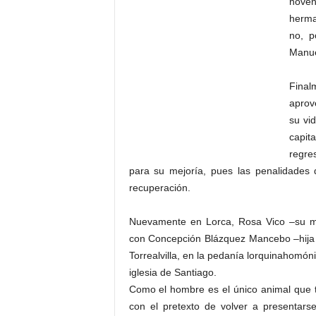
noven
herm
no, p
Manu
Final
aprov
su vi
capita
regres
para su mejoría, pues las penalidades
recuperación.
Nuevamente en Lorca, Rosa Vico –su m
con Concepción Blázquez Mancebo –hija 
Torrealvilla, en la pedanía lorquinahomón
iglesia de Santiago.
Como el hombre es el único animal que t
con el pretexto de volver a presentars