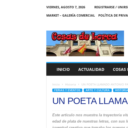
VIERNES, AGOSTO 7, 2026
REGISTRARSE / UNIRS
MARKET – GALERÍA COMERCIAL
POLÍTICA DE PRIV
C
O
S
A
S
D
E
INICIO
ACTUALIDAD
COSAS 
L
O
R
Inicio
Historia
UN POETA LLAMADO ANTONIO PA
C
FERIAS Y EVENTOS
ARTE Y CULTURA
HISTORI
A
UN POETA LLAMA
Este artículo nos muestra la trayectoria vita
edad de plata de nuestras letras, con sus 
juventud creativa que tomaba los nuevos r