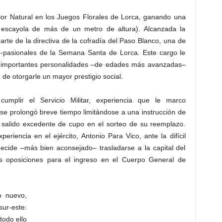
lor Natural en los Juegos Florales de Lorca, ganando una
 escayola de más de un metro de altura). Alcanzada la
rte de la directiva de la cofradía del Paso Blanco, una de
co-pasionales de la Semana Santa de Lorca. Este cargo le
n importantes personalidades –de edades más avanzadas–
de otorgarle un mayor prestigio social.
plir el Servicio Militar, experiencia que le marco
 se prolongó breve tiempo limitándose a una instrucción de
r salido excedente de cupo en el sorteo de su reemplazo.
eriencia en el ejército, Antonio Para Vico, ante la difícil
decide –más bien aconsejado– trasladarse a la capital del
as oposiciones para el ingreso en el Cuerpo General de
o nuevo,
sur-este:
 todo ello