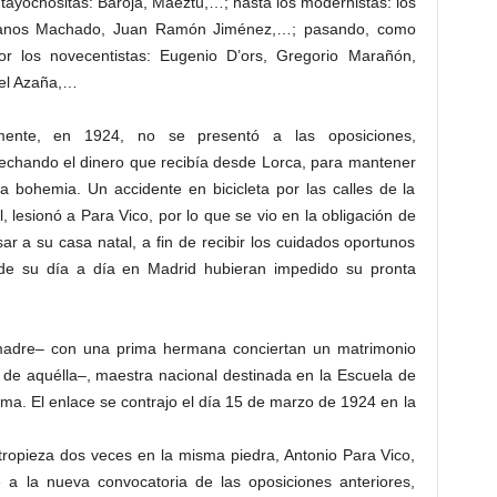
tayochositas: Baroja, Maeztu,…; hasta los modernistas: los
anos Machado, Juan Ramón Jiménez,…; pasando, como
or los novecentistas: Eugenio D’ors, Gregorio Marañón,
el Azaña,…
mente, en 1924, no se presentó a las oposiciones,
echando el dinero que recibía desde Lorca, para mantener
da bohemia. Un accidente en bicicleta por las calles de la
l, lesionó a Para Vico, por lo que se vio en la obligación de
ar a su casa natal, a fin de recibir los cuidados oportunos
 de su día a día en Madrid hubieran impedido su pronta
adre– con una prima hermana conciertan un matrimonio
de aquélla–, maestra nacional destinada en la Escuela de
ima. El enlace se contrajo el día 15 de marzo de 1924 en la
ropieza dos veces en la misma piedra, Antonio Para Vico,
e a la nueva convocatoria de las oposiciones anteriores,