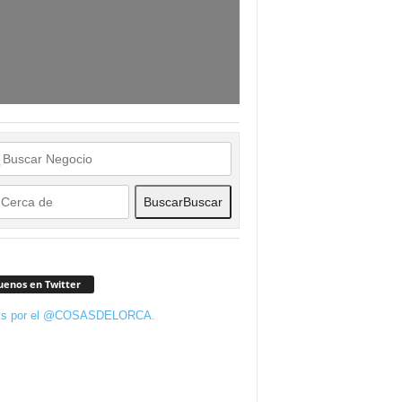
Buscar
Buscar
uenos en Twitter
ts por el @COSASDELORCA.