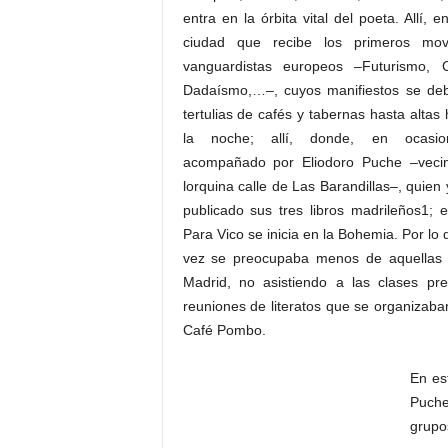
entra en la órbita vital del poeta. Allí, e
ciudad que recibe los primeros mov
vanguardistas europeos –Futurismo, 
Dadaísmo,…–, cuyos manifiestos se de
tertulias de cafés y tabernas hasta altas
la noche; allí, donde, en ocasi
acompañado por Eliodoro Puche –veci
lorquina calle de Las Barandillas–, quien
publicado sus tres libros madrileños1; 
Para Vico se inicia en la Bohemia. Por lo
vez se preocupaba menos de aquellas op
Madrid, no asistiendo a las clases pr
reuniones de literatos que se organizaban
Café Pombo.
En es
Puche
grupo