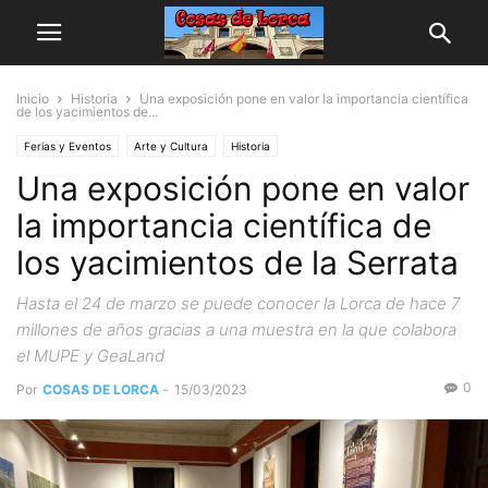
Inicio
Historia
Una exposición pone en valor la importancia científica
de los yacimientos de...
Ferias y Eventos
Arte y Cultura
Historia
Una exposición pone en valor
la importancia científica de
los yacimientos de la Serrata
Hasta el 24 de marzo se puede conocer la Lorca de hace 7
millones de años gracias a una muestra en la que colabora
el MUPE y GeaLand
0
Por
COSAS DE LORCA
-
15/03/2023