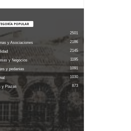
TEGORÍA POPULAR
2501
2186
nas y Asociaciones
2145
lidad
1195
sas y Negocios
1091
jes y pedanias
1030
nal
873
s y Plazas