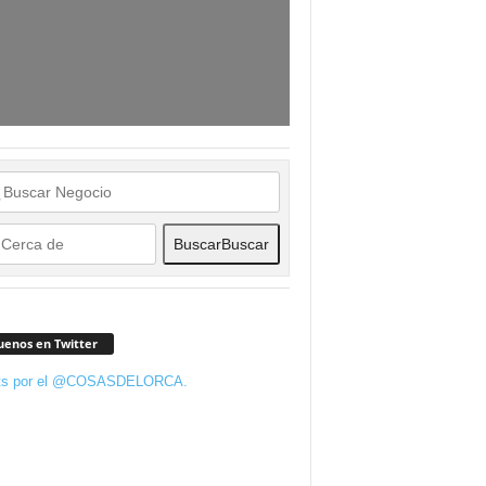
Buscar
Buscar
uenos en Twitter
ts por el @COSASDELORCA.