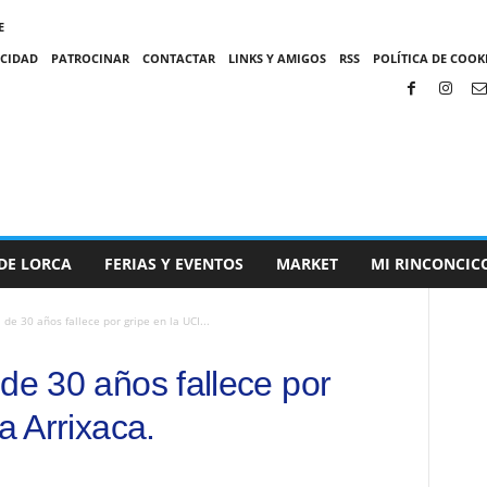
E
ACIDAD
PATROCINAR
CONTACTAR
LINKS Y AMIGOS
RSS
POLÍTICA DE COOKI
DE LORCA
FERIAS Y EVENTOS
MARKET
MI RINCONCIC
de 30 años fallece por gripe en la UCI...
de 30 años fallece por
a Arrixaca.