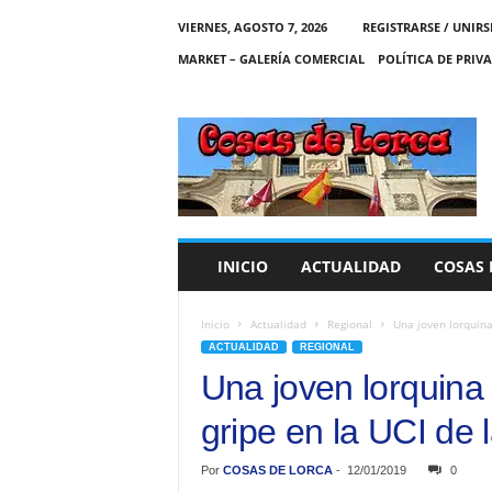
VIERNES, AGOSTO 7, 2026
REGISTRARSE / UNIRS
MARKET – GALERÍA COMERCIAL
POLÍTICA DE PRIV
C
O
S
A
S
D
E
INICIO
ACTUALIDAD
COSAS 
L
O
R
Inicio
Actualidad
Regional
Una joven lorquina 
C
ACTUALIDAD
REGIONAL
A
Una joven lorquina 
gripe en la UCI de l
Por
COSAS DE LORCA
-
12/01/2019
0