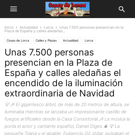
Inicio
Actualidad
Lorca
Unas 7.500 personas presencian en la
Plaza de España y calles aledañas...
Cosas de Lorca
Calles y Plazas
Actualidad
Lorca
Unas 7.500 personas
presencian en la Plaza de
España y calles aledañas el
encendido de la iluminación
extraordinaria de Navidad
💡 🎉 El gigantesco árbol, de más de 20 metros de altura, se
iluminaba mientras se lanzaba un impresionante castillo de
fuegos artificiales desde la Casa Consistorial.🎶 La música la
ponía el actor y cantante español, Daniel Diges.🎄 💡 La
pequeña Triana y el alcalde, Fulgencio Gil Jódar, pulsaban el