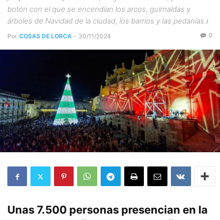
botón con el que se encendían los arcos, guirnaldas y
árboles de Navidad de la ciudad, los barrios y las pedanías.ℹ️
0
Por
COSAS DE LORCA
-
30/11/2024
Unas 7.500 personas presencian en la