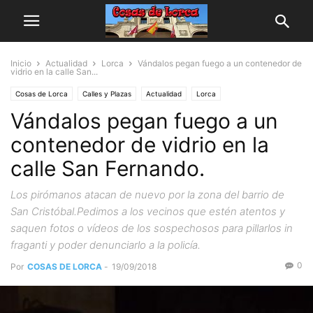
Inicio
Actualidad
Lorca
Vándalos pegan fuego a un contenedor de
vidrio en la calle San...
Cosas de Lorca
Calles y Plazas
Actualidad
Lorca
Vándalos pegan fuego a un
contenedor de vidrio en la
calle San Fernando.
Los pirómanos atacan de nuevo por la zona del barrio de
San Cristóbal.Pedimos a los vecinos que estén atentos y
saquen fotos o vídeos de los sospechosos para pillarlos in
fraganti y poder denunciarlo a la policía.
0
Por
COSAS DE LORCA
-
19/09/2018