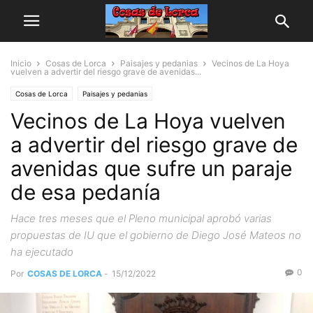
Inicio
Cosas de Lorca
Paisajes y pedanias
Vecinos de La Hoya
vuelven a advertir del riesgo grave de avenidas...
Cosas de Lorca
Paisajes y pedanias
Vecinos de La Hoya vuelven
a advertir del riesgo grave de
avenidas que sufre un paraje
de esa pedanía
Hace tres meses que el Pleno municipal aprobó varias
propuestas de IU que el gobierno de Diego José Mateos no
ha ejecutado
0
Por
COSAS DE LORCA
-
15/12/2022