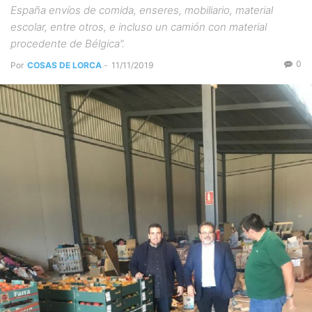
España envíos de comida, enseres, mobiliario, material
escolar, entre otros, e incluso un camión con material
procedente de Bélgica”.
0
Por
COSAS DE LORCA
-
11/11/2019