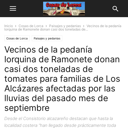
Inicio
Cosas de Lorca
Paisajes y pedanias
Vecinos de la pedanía
lorquina de Ramonete donan casi dos toneladas de...
Cosas de Lorca
Paisajes y pedanias
Vecinos de la pedanía
lorquina de Ramonete donan
casi dos toneladas de
tomates para familias de Los
Alcázares afectadas por las
lluvias del pasado mes de
septiembre
Desde el Consistorio alcazareño destacan que hasta la
localidad costera “han llegado desde prácticamente toda