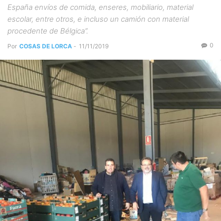
España envíos de comida, enseres, mobiliario, material
escolar, entre otros, e incluso un camión con material
procedente de Bélgica”.
0
Por
COSAS DE LORCA
-
11/11/2019