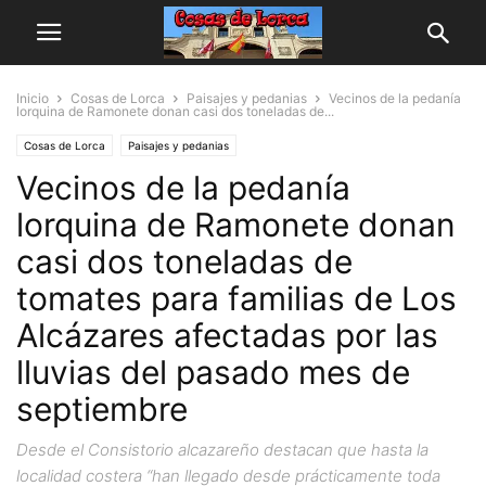
Inicio
Cosas de Lorca
Paisajes y pedanias
Vecinos de la pedanía
lorquina de Ramonete donan casi dos toneladas de...
Cosas de Lorca
Paisajes y pedanias
Vecinos de la pedanía
lorquina de Ramonete donan
casi dos toneladas de
tomates para familias de Los
Alcázares afectadas por las
lluvias del pasado mes de
septiembre
Desde el Consistorio alcazareño destacan que hasta la
localidad costera “han llegado desde prácticamente toda