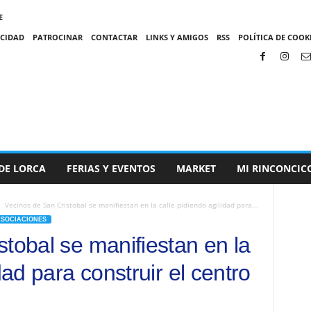
E
ACIDAD
PATROCINAR
CONTACTAR
LINKS Y AMIGOS
RSS
POLÍTICA DE COOKI
DE LORCA
FERIAS Y EVENTOS
MARKET
MI RINCONCIC
Vecinos de San Cristobal se manifiestan en la calle pidiendo agilidad para...
ASOCIACIONES
tobal se manifiestan en la
dad para construir el centro