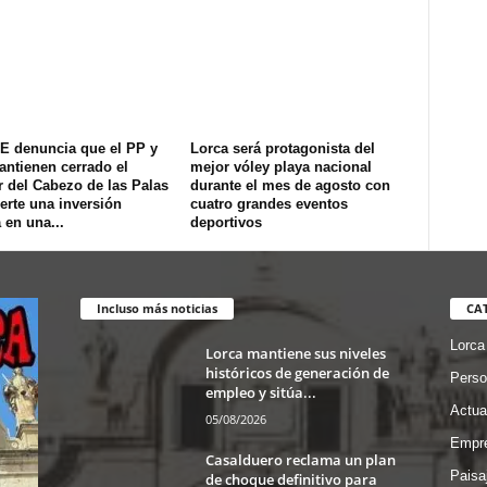
E denuncia que el PP y
Lorca será protagonista del
ntienen cerrado el
mejor vóley playa nacional
 del Cabezo de las Palas
durante el mes de agosto con
erte una inversión
cuatro grandes eventos
 en una...
deportivos
Incluso más noticias
CA
Lorca
Lorca mantiene sus niveles
históricos de generación de
Perso
empleo y sitúa...
Actua
05/08/2026
Empre
Casalduero reclama un plan
Paisa
de choque definitivo para