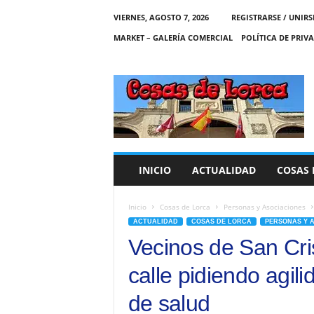
VIERNES, AGOSTO 7, 2026
REGISTRARSE / UNIRS
MARKET – GALERÍA COMERCIAL
POLÍTICA DE PRIV
C
O
S
A
S
D
E
INICIO
ACTUALIDAD
COSAS 
L
O
R
Inicio
Cosas de Lorca
Personas y Asociaciones
C
ACTUALIDAD
COSAS DE LORCA
PERSONAS Y 
A
Vecinos de San Cris
calle pidiendo agili
de salud