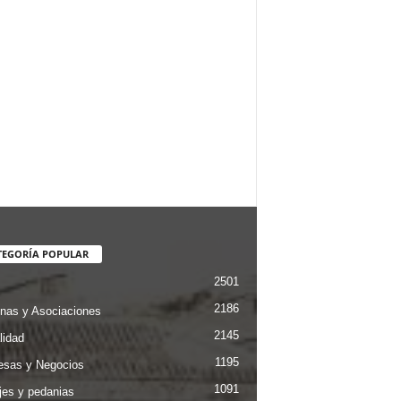
TEGORÍA POPULAR
2501
2186
nas y Asociaciones
2145
lidad
1195
sas y Negocios
1091
jes y pedanias