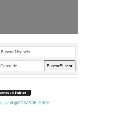
Buscar
Buscar
uenos en Twitter
ts por el @COSASDELORCA.