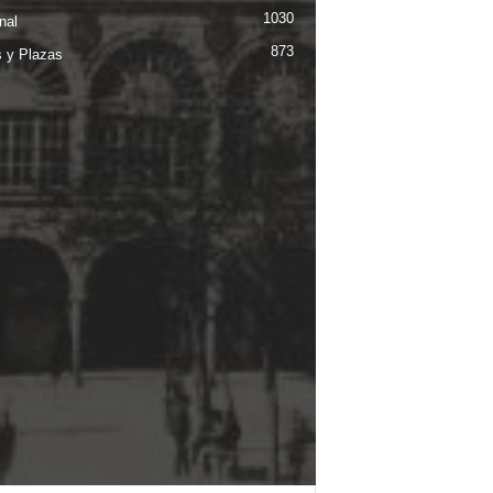
1030
nal
873
s y Plazas