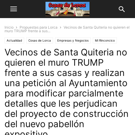
Inicio
Propuestas para Lorca
Vecinos de Santa Quiteria no quieren el
muro TRUMP frente a sus...
Actualidad
Cosas de Lorca
Empresas y Negocios
Mi Rinconcico
Vecinos de Santa Quiteria no
Jesús Pelegrín
Lorca
Monumentos y Casas
Propuestas para Lorca
quieren el muro TRUMP
frente a sus casas y realizan
una petición al Ayuntamiento
para modificar parcialmente
detalles que les perjudican
del proyecto de construcción
del nuevo pabellón
expositivo.