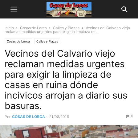
Inicio
Cosas de Lorca
Calles y Plazas
Vecinos del Calvario viejo
reclaman medidas urgentes para exigir la limpieza de...
Cosas de Lorca
Calles y Plazas
Vecinos del Calvario viejo
reclaman medidas urgentes
para exigir la limpieza de
casas en ruina dónde
incivicos arrojan a diario sus
basuras.
0
Por
COSAS DE LORCA
-
21/08/2018