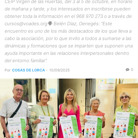
CEIP Virgen de las Huertas, del 3 al 5 de octubre, en horario
de mañana y tarde, y los interesados en inscribirse pueden
obtener toda la información en el 968 970 273 o a través de
cursos@voades.org🗣 Belén Díaz, Oenegés: “Este
encuentro es uno de los más destacados de los que lleva a
cabo la asociación, por lo que invito a todos a sumarse a las
dinámicas y formaciones que se imparten que suponen una
ayuda importante en las relaciones interpersonales dentro
del entorno familiar”.
0
Por
COSAS DE LORCA
-
10/09/2025