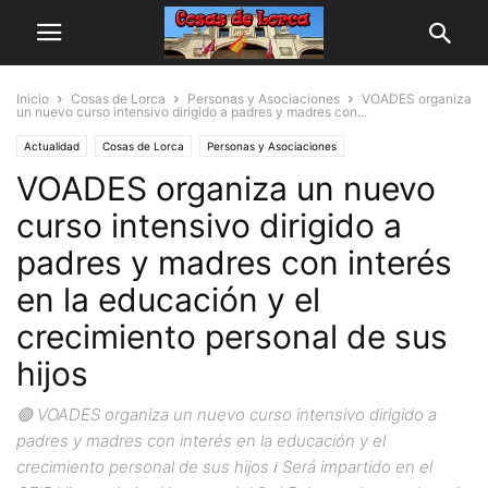
Inicio
Cosas de Lorca
Personas y Asociaciones
VOADES organiza
un nuevo curso intensivo dirigido a padres y madres con...
Actualidad
Cosas de Lorca
Personas y Asociaciones
VOADES organiza un nuevo
curso intensivo dirigido a
padres y madres con interés
en la educación y el
crecimiento personal de sus
hijos
🟢 VOADES organiza un nuevo curso intensivo dirigido a
padres y madres con interés en la educación y el
crecimiento personal de sus hijos ℹ Será impartido en el