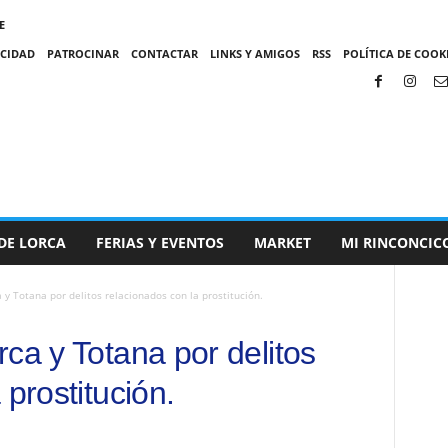
E
ACIDAD
PATROCINAR
CONTACTAR
LINKS Y AMIGOS
RSS
POLÍTICA DE COOKI
DE LORCA
FERIAS Y EVENTOS
MARKET
MI RINCONCIC
 y Totana por delitos relacionados con la prostitución.
ca y Totana por delitos
 prostitución.