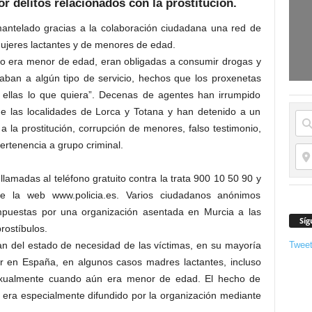
r delitos relacionados con la prostitución.
mantelado gracias a la colaboración ciudadana una red de
 mujeres lactantes y de menores de edad.
do era menor de edad, eran obligadas a consumir drogas y
egaban a algún tipo de servicio, hechos que los proxenetas
on ellas lo que quiera”. Decenas de agentes han irrumpido
de las localidades de Lorca y Totana y han detenido a un
 a la prostitución, corrupción de menores, falso testimonio,
pertenencia a grupo criminal.
amadas al teléfono gratuito contra la trata 900 10 50 90 y
e la web www.policia.es. Varios ciudadanos anónimos
impuestas por una organización asentada en Murcia a las
Síg
rostíbulos.
Twee
an del estado de necesidad de las víctimas, en su mayoría
lar en España, en algunos casos madres lactantes, incluso
sexualmente cuando aún era menor de edad. El hecho de
s era especialmente difundido por la organización mediante