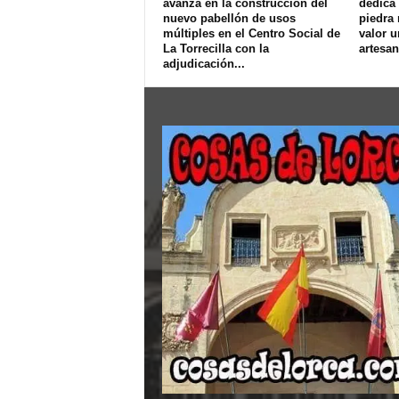
avanza en la construcción del
dedica 
nuevo pabellón de usos
piedra 
múltiples en el Centro Social de
valor u
La Torrecilla con la
artesan
adjudicación...