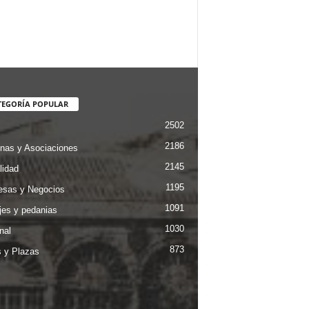
TEGORÍA POPULAR
2502
2186
nas y Asociaciones
2145
lidad
1195
sas y Negocios
1091
jes y pedanias
1030
nal
873
s y Plazas