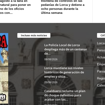
agosto a la talla en
treintena de controles en las
natural para poner en
pedanías de Lorca y detiene a
no de los oficios
ocho personas durante la
os con...
última semana
Incluso más noticias
CA
Lorca
La Policía Local de Lorca
despliega más de un centenar
Perso
de...
Actua
08/08/2026
Empre
Lorca mantiene sus niveles
Paisa
históricos de generación de
empleo y sitúa...
Regio
05/08/2026
Calle
Casalduero reclama un plan
de choque definitivo para
acabar con las...