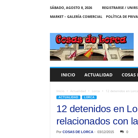
SÁBADO, AGOSTO 8, 2026
REGISTRARSE / UNIRS
MARKET – GALERÍA COMERCIAL
POLÍTICA DE PRIV
C
O
S
A
S
D
E
INICIO
ACTUALIDAD
COSAS 
L
O
R
Inicio
Actualidad
Lorca
12 detenidos en Lorca
C
ACTUALIDAD
LORCA
A
12 detenidos en Lor
relacionados con la
Por
COSAS DE LORCA
-
03/12/2015
0