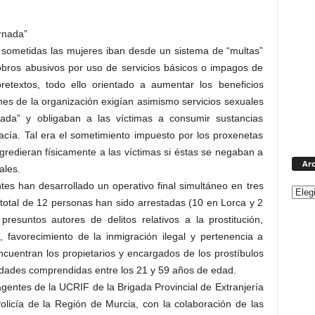
rnada”
 sometidas las mujeres iban desde un sistema de “multas”
cobros abusivos por uso de servicios básicos o impagos de
pretextos, todo ello orientado a aumentar los beneficios
nes de la organización exigían asimismo servicios sexuales
ada” y obligaban a las víctimas a consumir sustancias
hacía. Tal era el sometimiento impuesto por los proxenetas
 agredieran físicamente a las víctimas si éstas se negaban a
Arc
ales.
es han desarrollado un operativo final simultáneo en tres
total de 12 personas han sido arrestadas (10 en Lorca y 2
resuntos autores de delitos relativos a la prostitución,
, favorecimiento de la inmigración ilegal y pertenencia a
ncuentran los propietarios y encargados de los prostíbulos
edades comprendidas entre los 21 y 59 años de edad.
gentes de la UCRIF de la Brigada Provincial de Extranjería
olicía de la Región de Murcia, con la colaboración de las