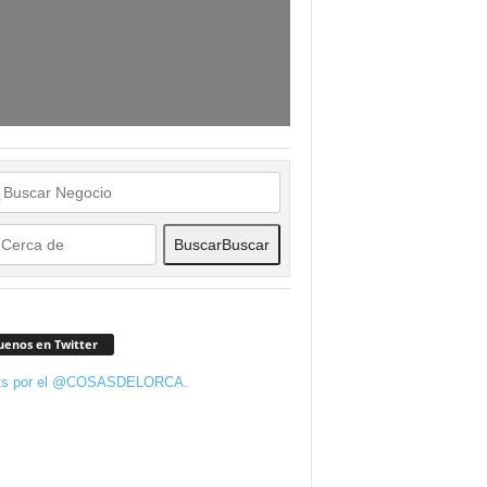
Buscar
Buscar
uenos en Twitter
ts por el @COSASDELORCA.