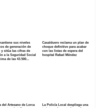
mantiene sus niveles
Casalduero reclama un plan de
cos de generación de
choque definitivo para acabar
y sitúa las cifras de
con las listas de espera del
ión a la Seguridad Social
hospital Rafael Méndez
ima de las 43.500...
a del Artesano de Lorca
La Policía Local despliega una