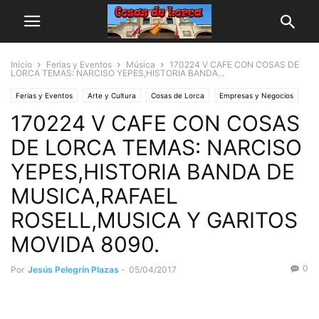
Inicio
Ferias y Eventos
Música
170224 V CAFE CON COSAS DE
LORCA TEMAS: NARCISO YEPES,HISTORIA BANDA...
Ferias y Eventos
Arte y Cultura
Cosas de Lorca
Empresas y Negocios
170224 V CAFE CON COSAS
Historia
Mi Rinconcico
Jesús Pelegrín
Música
Personas y Asociaciones
DE LORCA TEMAS: NARCISO
YEPES,HISTORIA BANDA DE
MUSICA,RAFAEL
ROSELL,MUSICA Y GARITOS
MOVIDA 8090.
0
Por
Jesús Pelegrín Plazas
-
05/04/2017