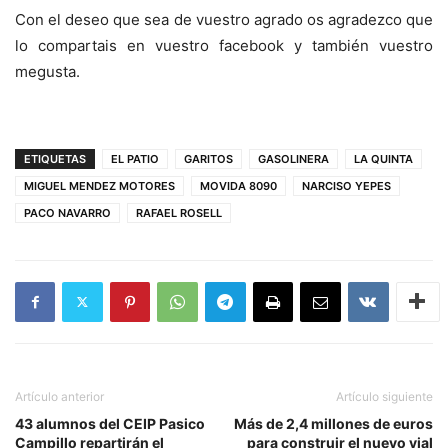
Con el deseo que sea de vuestro agrado os agradezco que
lo compartais en vuestro facebook y también vuestro
megusta.
ETIQUETAS
EL PATIO
GARITOS
GASOLINERA
LA QUINTA
MIGUEL MENDEZ MOTORES
MOVIDA 8090
NARCISO YEPES
PACO NAVARRO
RAFAEL ROSELL
Artículo anterior
Artículo siguiente
43 alumnos del CEIP Pasico
Más de 2,4 millones de euros
Campillo repartirán el
para construir el nuevo vial