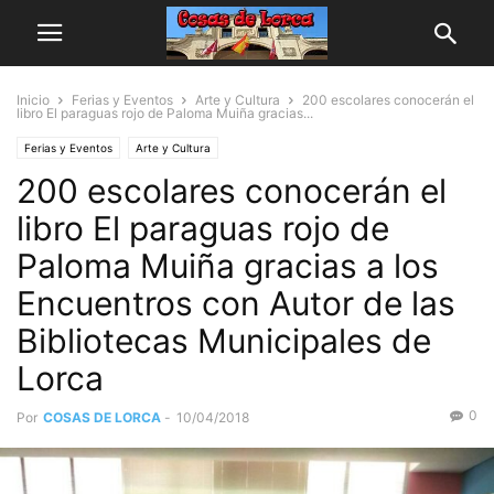
Inicio
Ferias y Eventos
Arte y Cultura
200 escolares conocerán el
libro El paraguas rojo de Paloma Muiña gracias...
Ferias y Eventos
Arte y Cultura
200 escolares conocerán el
libro El paraguas rojo de
Paloma Muiña gracias a los
Encuentros con Autor de las
Bibliotecas Municipales de
Lorca
0
Por
COSAS DE LORCA
-
10/04/2018