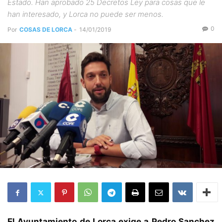
Estado. Han aprobado 25 Decretos Ley para cosas que le
han interesado, y Lorca no puede ser menos.
0
Por
COSAS DE LORCA
-
14/01/2019
El Ayuntamiento de Lorca exige a Pedro Sanchez