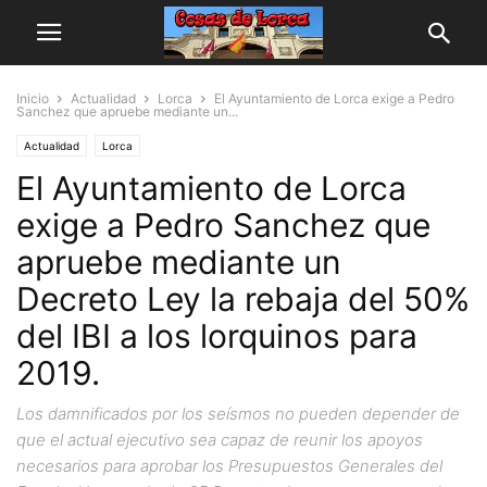
Inicio
Actualidad
Lorca
El Ayuntamiento de Lorca exige a Pedro
Sanchez que apruebe mediante un...
Actualidad
Lorca
El Ayuntamiento de Lorca
exige a Pedro Sanchez que
apruebe mediante un
Decreto Ley la rebaja del 50%
del IBI a los lorquinos para
2019.
Los damnificados por los seísmos no pueden depender de
que el actual ejecutivo sea capaz de reunir los apoyos
necesarios para aprobar los Presupuestos Generales del