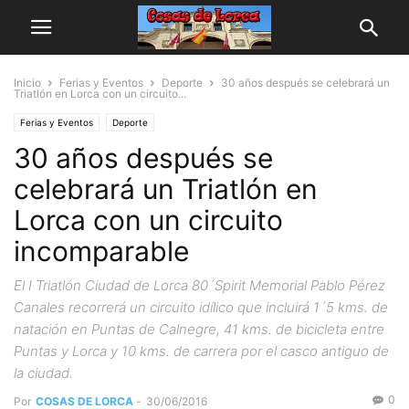
Inicio
Ferias y Eventos
Deporte
30 años después se celebrará un
Triatlón en Lorca con un circuito...
Ferias y Eventos
Deporte
30 años después se
celebrará un Triatlón en
Lorca con un circuito
incomparable
El I Triatlón Ciudad de Lorca 80´Spirit Memorial Pablo Pérez
Canales recorrerá un circuito idílico que incluirá 1´5 kms. de
natación en Puntas de Calnegre, 41 kms. de bicicleta entre
Puntas y Lorca y 10 kms. de carrera por el casco antiguo de
la ciudad.
0
Por
COSAS DE LORCA
-
30/06/2016