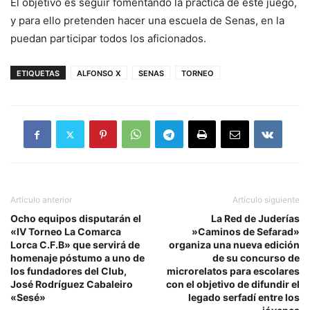
El objetivo es seguir fomentando la práctica de este juego,
y para ello pretenden hacer una escuela de Senas, en la
puedan participar todos los aficionados.
ETIQUETAS
ALFONSO X
SENAS
TORNEO
Artículo anterior
Artículo siguiente
Ocho equipos disputarán el
La Red de Juderías
«IV Torneo La Comarca
»Caminos de Sefarad»
Lorca C.F.B» que servirá de
organiza una nueva edición
homenaje póstumo a uno de
de su concurso de
los fundadores del Club,
microrelatos para escolares
José Rodríguez Cabaleiro
con el objetivo de difundir el
«Sesé»
legado serfadí entre los