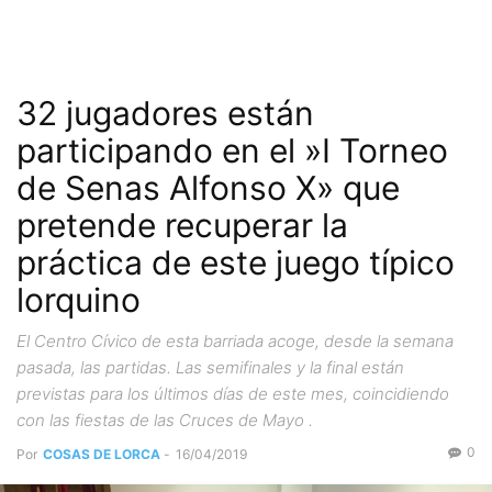
32 jugadores están
participando en el »I Torneo
de Senas Alfonso X» que
pretende recuperar la
práctica de este juego típico
lorquino
El Centro Cívico de esta barriada acoge, desde la semana
pasada, las partidas. Las semifinales y la final están
previstas para los últimos días de este mes, coincidiendo
con las fiestas de las Cruces de Mayo .
0
Por
COSAS DE LORCA
-
16/04/2019