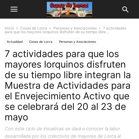
Inicio
Cosas de Lorca
Personas y Asociaciones
7 actividades
para que los mayores lorquinos disfruten de su tiempo libre...
Actualidad
Cosas de Lorca
Personas y Asociaciones
7 actividades para que los
mayores lorquinos disfruten
de su tiempo libre integran la
Muestra de Actividades para
el Envejecimiento Activo que
se celebrará del 20 al 23 de
mayo
Con este ciclo de iniciativas se dará a conocer la labor
desarrollada por los colectivos de mayores de Lorca al