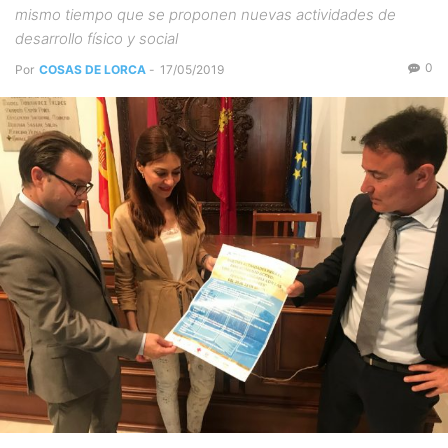
mismo tiempo que se proponen nuevas actividades de
desarrollo físico y social
0
Por
COSAS DE LORCA
-
17/05/2019