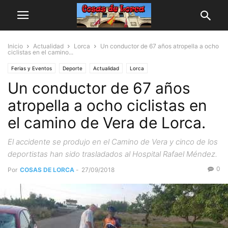
Inicio
Actualidad
Lorca
Un conductor de 67 años atropella a ocho
ciclistas en el camino...
Ferias y Eventos
Deporte
Actualidad
Lorca
Un conductor de 67 años
atropella a ocho ciclistas en
el camino de Vera de Lorca.
El accidente se produjo en el Camino de Vera y cinco de los
deportistas han sido trasladados al Hospital Rafael Méndez.
0
Por
COSAS DE LORCA
-
27/09/2018