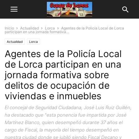
Inicio
Actualidad
Lorca
Agentes de la Policía Local de Lorca
participan en una jornada formativa...
Actualidad
Lorca
Agentes de la Policía Local
de Lorca participan en una
jornada formativa sobre
delitos de ocupación de
viviendas e inmuebles
El concejal de Seguridad Ciudadana, José Luis Ruiz Guillén,
ha destacado que "esta ponencia fue impartida por José
Martínez Blanco, quien desempeñó durante 37 años el
cargo de Fiscal, la mayoría del tiempo desempeñó en
nuestra ciudad donde se jubiló siendo Fiscal Decano y