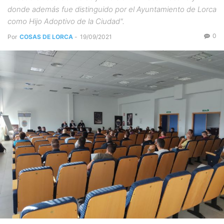
donde además fue distinguido por el Ayuntamiento de Lorca
como Hijo Adoptivo de la Ciudad".
0
Por
COSAS DE LORCA
-
19/09/2021