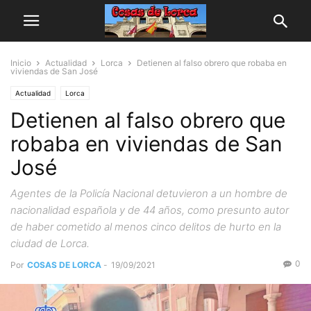
Inicio
Actualidad
Lorca
Detienen al falso obrero que robaba en
viviendas de San José
Actualidad
Lorca
Detienen al falso obrero que
robaba en viviendas de San
José
Agentes de la Policía Nacional detuvieron a un hombre de
nacionalidad española y de 44 años, como presunto autor
de haber cometido al menos cinco delitos de hurto en la
ciudad de Lorca.
0
Por
COSAS DE LORCA
-
19/09/2021