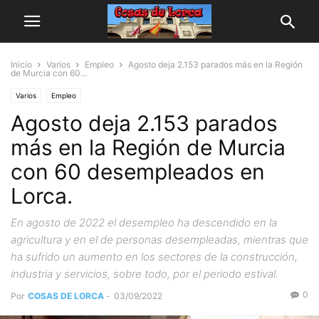
Inicio
Varios
Empleo
Agosto deja 2.153 parados más en la Región
de Murcia con 60...
Varios
Empleo
Agosto deja 2.153 parados
más en la Región de Murcia
con 60 desempleados en
Lorca.
En agosto de 2022 el desempleo ha descendido en la
agricultura y en el de personas desempleadas, mientras que
ha sufrido un aumento en los sectores de la construcción,
industria y servicios, sobre todo, por el periodo estival.
0
Por
COSAS DE LORCA
-
03/09/2022