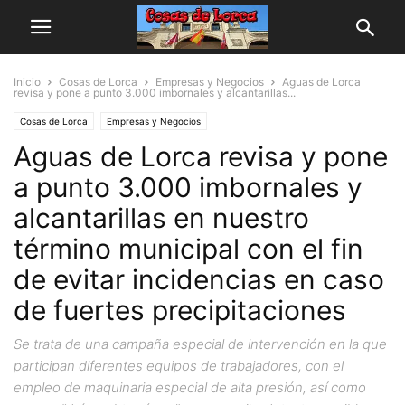
Inicio
Cosas de Lorca
Empresas y Negocios
Aguas de Lorca
revisa y pone a punto 3.000 imbornales y alcantarillas...
Cosas de Lorca
Empresas y Negocios
Aguas de Lorca revisa y pone
a punto 3.000 imbornales y
alcantarillas en nuestro
término municipal con el fin
de evitar incidencias en caso
de fuertes precipitaciones
Se trata de una campaña especial de intervención en la que
participan diferentes equipos de trabajadores, con el
empleo de maquinaria especial de alta presión, así como