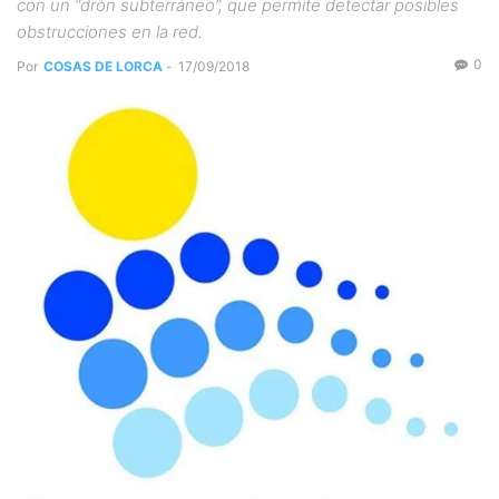
con un “drón subterráneo”, que permite detectar posibles
obstrucciones en la red.
0
Por
COSAS DE LORCA
-
17/09/2018