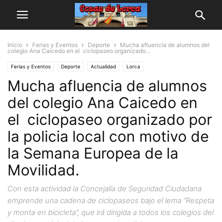
Inicio
Ferias y Eventos
Deporte
Mucha afluencia de alumnos del
colegio Ana Caicedo en el ciclopaseo organizado...
Ferias y Eventos
Deporte
Actualidad
Lorca
Mucha afluencia de alumnos
del colegio Ana Caicedo en
el ciclopaseo organizado por
la policia local con motivo de
la Semana Europea de la
Movilidad.
Con esta actividad la Concejalía de Seguridad Ciudadana
emprende una cadena de ciclopaseos bajo el lema “Respeta
y monta en bicicleta”, que irá dirigida a todos los colegios del