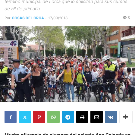
término municipal de Lorca que lo soliciten para sus cursos
de 5º de primaria
0
Por
COSAS DE LORCA
-
17/09/2018
Mucha afluencia de alumnos del colegio Ana Caicedo en