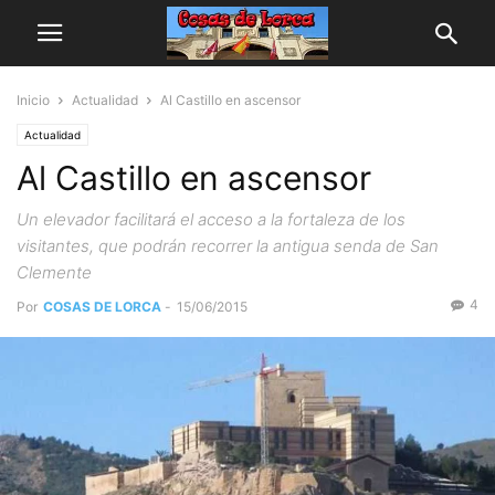
Inicio
Actualidad
Al Castillo en ascensor
Actualidad
Al Castillo en ascensor
Un elevador facilitará el acceso a la fortaleza de los
visitantes, que podrán recorrer la antigua senda de San
Clemente
4
Por
COSAS DE LORCA
-
15/06/2015