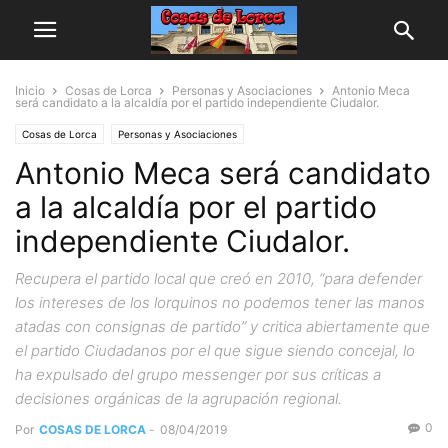
Inicio
Cosas de Lorca
Personas y Asociaciones
Antonio Meca
será candidato a la alcaldía por el partido independiente Ciudalor.
Cosas de Lorca
Personas y Asociaciones
Antonio Meca será candidato
a la alcaldía por el partido
independiente Ciudalor.
Recupera el partido local que creó en 2010, “para defender
los intereses de los lorquinos no podemos tener las manos
atadas con consignas de partido” y critica abiertamente que
el partido Ciudadanos por el que sigue siendo concejal, lo
ha expulsado del grupo messenger por sus críticas a
decisiones orgánicas de la agrupación regional.
0
Por
COSAS DE LORCA
-
08/04/2019