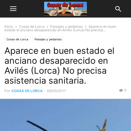
Inicio
Cosas de Lorca
Paisajes y pedanias
Aparece en buen
estado el anciano desaparecido en Avilés (Lorca) No precisa...
Cosas de Lorca
Paisajes y pedanias
Aparece en buen estado el
anciano desaparecido en
Avilés (Lorca) No precisa
asistencia sanitaria.
0
Por
COSAS DE LORCA
-
06/05/2017