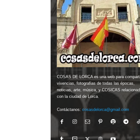
COSAS DE LORCA es una web para comparti
vivencias, fotografias de todas las épocas,
noticias, arte, música, y COSICAS relaciona
con la ciudad de Lorca.
Contáctanos:
cosasdelorca@gmail.com