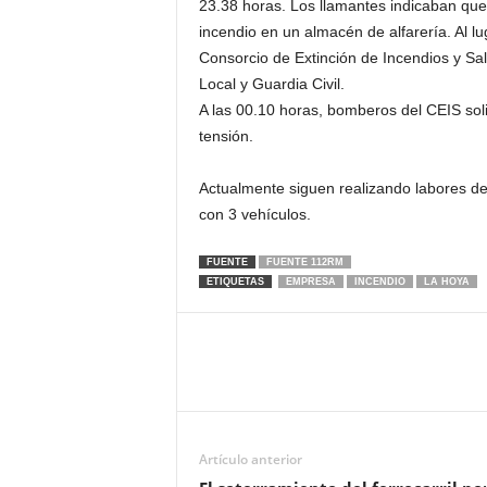
23.38 horas. Los llamantes indicaban que
incendio en un almacén de alfarería. Al 
Consorcio de Extinción de Incendios y Sal
Local y Guardia Civil.
A las 00.10 horas, bomberos del CEIS solic
tensión.
Actualmente siguen realizando labores de
con 3 vehículos.
FUENTE
FUENTE 112RM
ETIQUETAS
EMPRESA
INCENDIO
LA HOYA
Artículo anterior