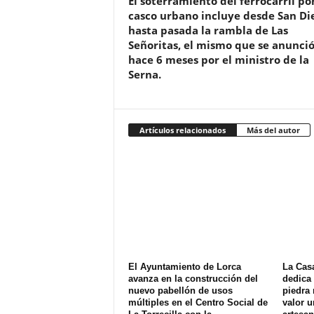
El soterramiento del ferrocarril por
casco urbano incluye desde San Di
hasta pasada la rambla de Las
Señoritas, el mismo que se anunci
hace 6 meses por el ministro de la
Serna.
Artículos relacionados
Más del autor
El Ayuntamiento de Lorca
La Cas
avanza en la construcción del
dedica 
nuevo pabellón de usos
piedra 
múltiples en el Centro Social de
valor u