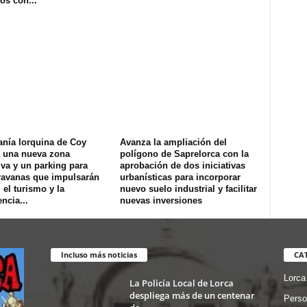
os con...
anía lorquina de Coy
Avanza la ampliación del
a una nueva zona
polígono de Saprelorca con la
iva y un parking para
aprobación de dos iniciativas
ravanas que impulsarán
urbanísticas para incorporar
, el turismo y la
nuevo suelo industrial y facilitar
ncia...
nuevas inversiones
Incluso más noticias
CA
Lorca
La Policía Local de Lorca
despliega más de un centenar
Perso