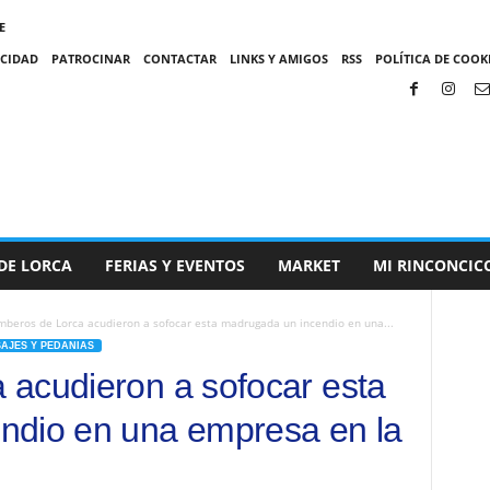
E
ACIDAD
PATROCINAR
CONTACTAR
LINKS Y AMIGOS
RSS
POLÍTICA DE COOKI
DE LORCA
FERIAS Y EVENTOS
MARKET
MI RINCONCIC
beros de Lorca acudieron a sofocar esta madrugada un incendio en una...
SAJES Y PEDANIAS
acudieron a sofocar esta
ndio en una empresa en la