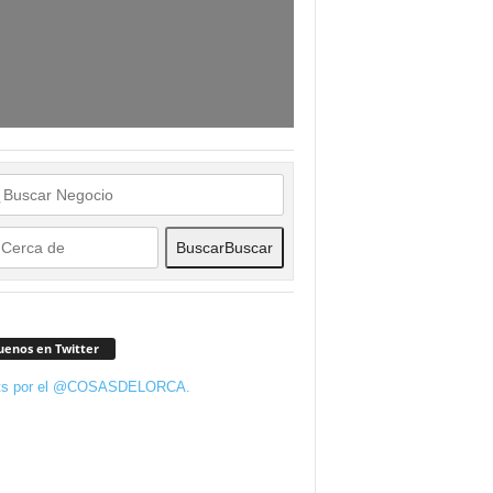
Buscar
Buscar
uenos en Twitter
ts por el @COSASDELORCA.