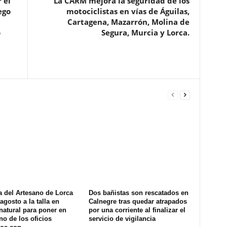
 el
La CARM mejora la seguridad de los
ego
motociclistas en vías de Águilas,
Cartagena, Mazarrón, Molina de
ó
Segura, Murcia y Lorca.
a del Artesano de Lorca
Dos bañistas son rescatados en
agosto a la talla en
Calnegre tras quedar atrapados
natural para poner en
por una corriente al finalizar el
no de los oficios
servicio de vigilancia