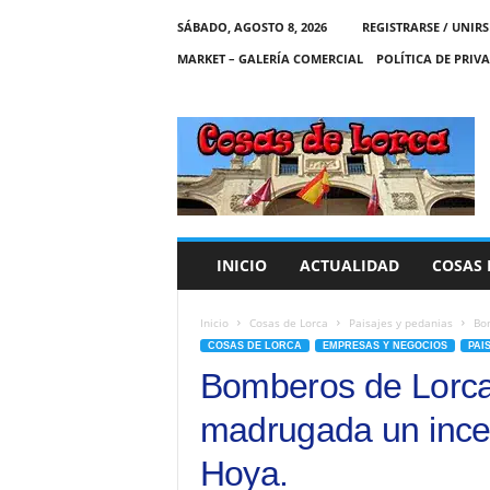
SÁBADO, AGOSTO 8, 2026
REGISTRARSE / UNIRS
MARKET – GALERÍA COMERCIAL
POLÍTICA DE PRIV
C
O
S
A
S
D
E
INICIO
ACTUALIDAD
COSAS 
L
O
R
Inicio
Cosas de Lorca
Paisajes y pedanias
Bom
C
COSAS DE LORCA
EMPRESAS Y NEGOCIOS
PAI
A
Bomberos de Lorca 
madrugada un ince
Hoya.