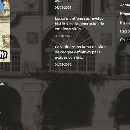
de...
Actua
08/08/2026
Empre
Lorca mantiene sus niveles
Paisa
históricos de generación de
empleo y sitúa...
Regio
05/08/2026
Calle
Casalduero reclama un plan
de choque definitivo para
acabar con las...
05/08/2026
r
das