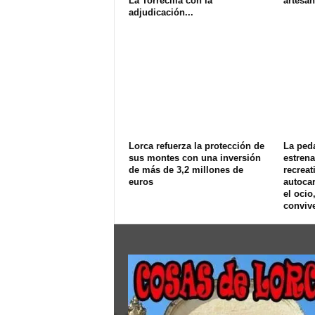
La Torrecilla con la
artesan
adjudicación...
Lorca refuerza la protección de
La ped
sus montes con una inversión
estren
de más de 3,2 millones de
recreat
euros
autoca
el ocio
convive